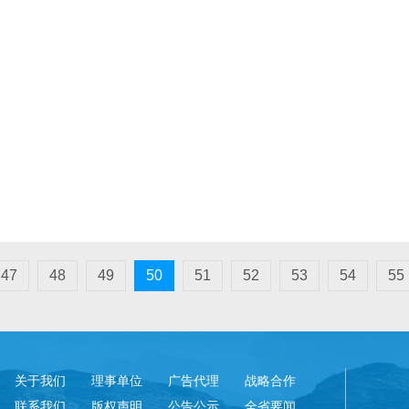
47
48
49
50
51
52
53
54
55
关于我们
理事单位
广告代理
战略合作
联系我们
版权声明
公告公示
全省要闻