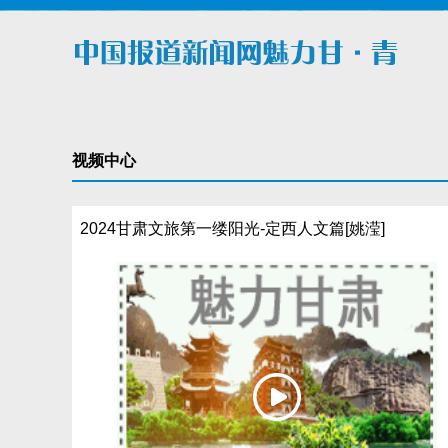
视频中心
2024甘肃文旅第一缕阳光-定西人文篇[姚滢]