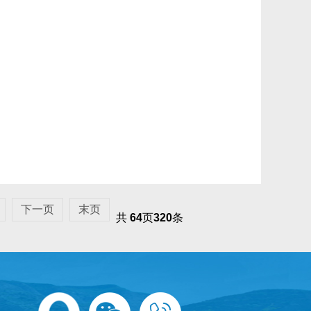
下一页
末页
共
64
页
320
条