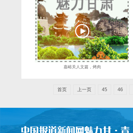
嘉峪关人文篇，烤肉
首页
上一页
45
46